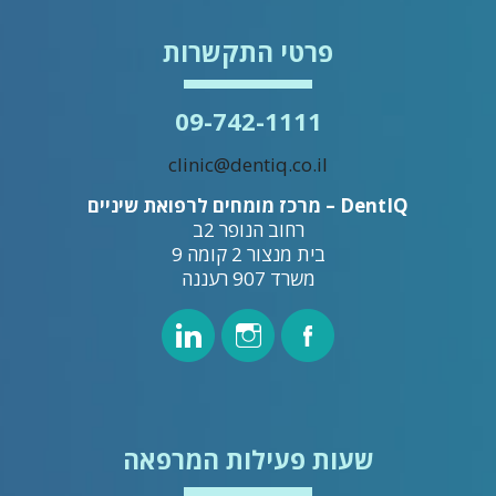
פרטי התקשרות
09-742-1111
clinic@dentiq.co.il
DentIQ – מרכז מומחים לרפואת שיניים
רחוב הנופר 2ב
בית מנצור 2 קומה 9
משרד 907 רעננה
שעות פעילות המרפאה