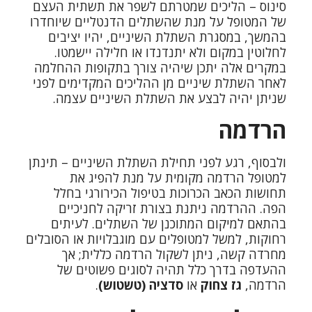
סינוס – הליכים שמטרתם לשפר את תשתית העצם
של המטופל על מנת שהשתלים הדנטליים שיוחדרו
בהמשך, במסגרת השתלת השיניים, יהיו יציבים
לחלוטין במקום ולא יתנדנדו או חלילה יישמטו.
במקרים אלה יתכן שיהיה צורך בתקופות ה
החלמה
לאחר השתלת שיניים
מן ההליכים המקדימים לפני
שניתן יהיה לבצע את השתלת השיניים עצמה.
הרדמה
ולבסוף, רגע לפני תחילת השתלת השיניים – תינתן
למטופל
הרדמה
מקומית על מנת להפיג את
תחושות הכאב הכרוכות בטיפול הכירורגי בחלל
הפה. ההרדמה ניתנת בצורת זריקה לחניכיים
בהתאם למיקום המתוכנן של השתלים. לעיתים
רחוקות, למשל למטופלים עם מוגבלויות או הסובלים
מחרדה קשה, ניתן לשקול הרדמה כללית; אך
ההעדפה בדרך כלל תהיה לסוגים פשוטים של
הרדמה,
גז צחוק
או
סדציה (טשטוש)
.