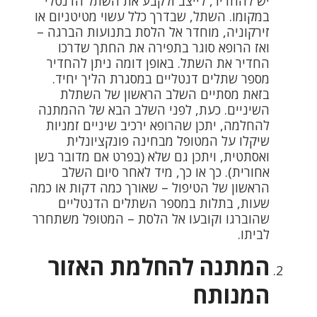
יש להחדיר, לייצב ולקבע את השתל הדנטלי
במקומו. השתל, שבדרך כלל עשוי מטיטניום או
זירקוניה, מוחדר אל הלסת בתנועות הברגה –
ואז הרופא סוגר בתפירה את החתך שדרכו
החדיר את השתל. באופן דומה ניתן להחדיר
מספר שתלים דנטליים במסגרת הליך יחיד.
בזאת מסתיים השלב הראשון של השתלת
השיניים. כעת, לפני השלב הבא של ההמתנה
להחלמה, יתכן שהרופא ירכיב שיניים זמניות
שיקלו על המטופל מבחינה פונקציונלית
ואסתטית, ויתכן גם שלא (בפרט אם מדובר בשן
אחורית). כך או כך, מיד לאחר סיום השלב
הראשון של הטיפול – שאורך כמה דקות או כמה
שעות, בתלות במספר השתלים הדנטליים
שהוברגו וקובעו אל הלסת – המטופל משתחרר
לביתו.
המתנה להחלמת האזור
המנותח