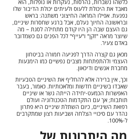
כלשהו נשברות, נהרסות, נעקרות או נופלות, הוא
מאבד את היכולת ללעוס ולעיתים יכולת הדיבור שלו
נפגעת. אפילו המראה החיצוני משתנה: בראש
ובראשונה החיוך נעלם, אבל ברגע שחסרות שיניים,
גם העצם שבה הן היו קודם מתחילה לסגת – מה
שיוצר מראה "זקן" ו"עייף" לכל הפנים גם כשמדובר
באדם צעיר.
מכאן גם קצרה הדרך לפגיעה חמורה בביטחון
העצמי ולהתפתחות מצבים נפשיים כמו הימנעות
מחברת אנשים ודיכאון.
וכך, אין ברירה אלא להחליף את השיניים הטבעיות
שאבדו בשיניים חדשות ומלאכותיות. כאמור, בעבר
האפשרות הכמעט-יחידה הייתה
גשר
או
שיניים
תותבות
; אך עם התקדמות הטכנולוגיה ועולם
רפואת השיניים, כיום השתלת שיניים היא פתרון
נהדר עם סיכויי הצלחה ושביעות רצון שמתקרבים
ל-100%.
מה היתרונות של