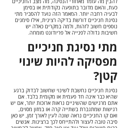
להבין מה עומד מאחורי הנסיגה, מה מצב החניכיים
כעת, והאם מדובר בתופעה נקודתית או בסימן
לבעיה רחבה יותר. המאמר הזה נועד להסביר מתי
נסיגת חניכיים דורשת בדיקה רצינית, אילו סימנים
נוספים חשוב לזהות, ולמה במקרים כאלה יש
חשיבות גדולה לפנייה אל פריודונט מומחה.
מתי נסיגת חניכיים
מפסיקה להיות שינוי
קטן?
נסיגת חניכיים נחשבת לשינוי שחשוב לבדוק ברגע
שהיא כבר אינה חד פעמית או מקומית בלבד. אם
אתם מרגישים שהשיניים נראות ארוכות יותר, אם יש
רגישות שמתגברת בשתייה קרה או במזון מסוים,
ואם קו החניכיים נראה שונה לעין לאורך זמן, יש כאן
סיבה טובה לעצור ולהתייחס לכך ברצינות. אנשים
רבים חושבים שכל עוד אין כאב חזק, אפשר להמשיך