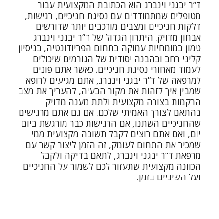
ד”ר יבגני וינברג
הוא הכתובת המקצועית עבור
מטופלים שמתמודדים עם נסיגת חניכיים, רגישות,
דלקות חניכיים ומצבים מורכבים יותר שדורשים
אבחון מדויק. היתרון הגדול של ד”ר יבגני וינברג
טמון במומחיות עמוקה בתחום הפריודונטיה, בניסיון
קליני רחב ובהבנה יסודית של הגורמים שיכולים
לעמוד מאחורי נסיגת חניכיים. כאשר אתם פונים
למרפאה של ד”ר יבגני וינברג, אתם מגיעים לרופא
שמבין איך לזהות את מקור הבעיה, להעריך את מצב
הרקמות בצורה מקצועית ולתת מענה מדויק
בהתאם לצורך האמיתי שלכם. אם גם אתם מרגישים
שהחניכיים השתנו, אם הרגישות כבר מורגשת ביום
יום, ואם אתם רוצים לקבל תשובה מקצועית ממי
שמכיר את התחום לעומק, זה הזמן ליצור קשר עם
מרפאת ד”ר יבגני וינברג, לתאם בדיקה ולקבל
הכוונה מקצועית שתעזור לכם לשמור על החניכיים
ועל השיניים בזמן.