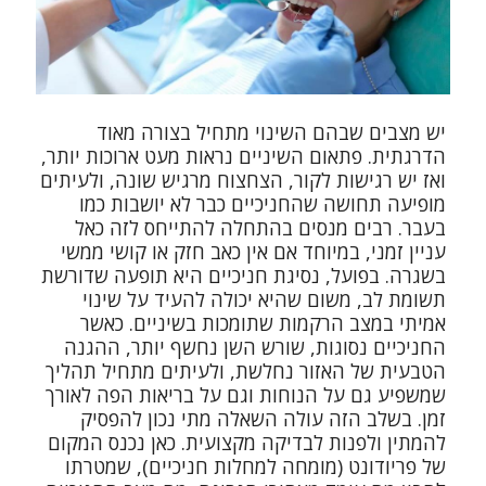
יש מצבים שבהם השינוי מתחיל בצורה מאוד
הדרגתית. פתאום השיניים נראות מעט ארוכות יותר,
ואז יש רגישות לקור, הצחצוח מרגיש שונה, ולעיתים
מופיעה תחושה שהחניכיים כבר לא יושבות כמו
בעבר. רבים מנסים בהתחלה להתייחס לזה כאל
עניין זמני, במיוחד אם אין כאב חזק או קושי ממשי
בשגרה. בפועל, נסיגת חניכיים היא תופעה שדורשת
תשומת לב, משום שהיא יכולה להעיד על שינוי
אמיתי במצב הרקמות שתומכות בשיניים. כאשר
החניכיים נסוגות, שורש השן נחשף יותר, ההגנה
הטבעית של האזור נחלשת, ולעיתים מתחיל תהליך
שמשפיע גם על הנוחות וגם על בריאות הפה לאורך
זמן. בשלב הזה עולה השאלה מתי נכון להפסיק
להמתין ולפנות לבדיקה מקצועית. כאן נכנס המקום
של פריודונט (מומחה למחלות חניכיים), שמטרתו