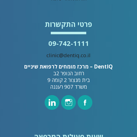
פרטי התקשרות
09-742-1111
clinic@dentiq.co.il
DentIQ – מרכז מומחים לרפואת שיניים
רחוב הנופר 2ב
בית מנצור 2 קומה 9
משרד 907 רעננה
שעות פעילות המרפאה