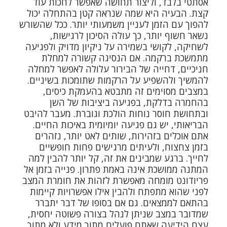
אסתטי בלבד, וליצור תחושה שאפשר לחכות עוד
קצת. הבעיה היא שמה שנראה קטן בהתחלה יכול
להפוך עם הזמן לעניין משמעותי יותר. ככל שהשורש
נשאר חשוף יותר, כך עולה הסיכון לרגישות,
לשחיקה, לקושי בשמירה על ניקיון מדויק ולפגיעה
מתמשכת ברקמה. אם הנסיגה קשורה למחלת
חניכיים, דחייה של הבירור עלולה לאפשר למחלה
להמשיך ולהשפיע על הרקמות שתומכות בשיניים.
במצבים מסוימים זה מתבטא בהעמקת כיסים,
בהחמרה בדלקת, בפגיעה ביציבות של השן
ובתחושת חוסר נוחות הולכת וגוברת. מעבר להיבט
הבריאותי, יש גם פגיעה יומיומית באיכות החיים.
אתם אוכלים בזהירות, שותים לאט יותר, נזהרים
בזמן צחצוח, ולעיתים מרגישים פחות חופשיים
לחייך. ברגע שמבינים את זה, קל יותר להבין למה
המתנה ממושכת אינה באמת פתרון. פנייה בזמן אל
פריודונט מומחה מאפשרת לזהות את חומרת המצב
לפני שהוא מתפתח ולהבין אילו אפשרויות קיימות
בהתאם לממצאים. גם אם בסופו של דבר יתברר
שמדובר במצב שניתן לנהל בצורה פשוטה יחסית,
עצם הידיעה שאתם פועלים מתוך מידע ולא מתוך