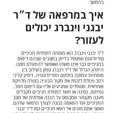
בהמשך.
איך במרפאה של ד״ר
יבגני וינברג יכולים
לעזור?
ד”ר יבגני וינברג
הוא מומחה למחלות חניכיים
(פריודונט) שמטפל בדיוק במצבים שבהם דימום
בחניכיים כבר אינו משהו שאפשר להתעלם ממנו.
היתרון הגדול של ד”ר וינברג טמון בשילוב בין
מומחיות עמוקה בתחום הפריודונטיה, ניסיון קליני
רחב ויכולת לזהות את מקור הבעיה בצורה מדויקת
ואחראית. מטופלים שמגיעים אליו עם דימום חוזר,
נפיחות, נסיגה או חשד למחלת חניכיים מקבלים
מענה מקצועי שמבוסס על הבנה אמיתית של מצב
החניכיים ועל התאמה נכונה לצורך הרפואי שלהם.
כאשר אתם פונים אל רופא חניכיים כמו ד”ר יבגני