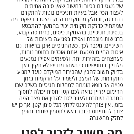
של מעט דם בכיור ולחשוב שאין סיבה אמיתית
לעצור הכל. אבל בעיות חניכיים נוטות להתקדם
בהדרגה, ובחלק מהמקרים הנזק מצטבר בשקט. מה
שמתחיל כדלקת מקומית יכול בהמשך להתבטא
ב
נסיגת חניכיים
, בהעמקת כיסים, בריח פה קבוע,
ברגישות מוגברת ואפילו בפגיעה ביציבות של
השיניים. מעבר לכך, כשהחניכיים אינן בריאות, גם
איכות החיים נפגעת. אתם אוכלים בחוסר נוחות,
מצחצחים בזהירות יתר, ולפעמים אפילו נמנעים
מלחייך בחופשיות כי משהו מרגיש לא תקין. כאן
בדיוק חשוב להבין שהבירור המוקדם נועד למנוע
התקדמות של המצב ולשמור על הרקמות בזמן.
פנייה אל רופא מומחה למחלות חניכיים בשלב שבו
הדימום עדיין נראה לכם קטן יחסית יכולה לחסוך
החמרה מיותרת ולעזור לכם להבין את מצב הפה
בזמן. אין צורך להיכנס ללחץ מכל סימן קטן, אך כן יש
צורך להתייחס בכובד ראש לתסמין שחוזר והופך
לחלק מהשגרה.
מה חשוב לזכור לפני