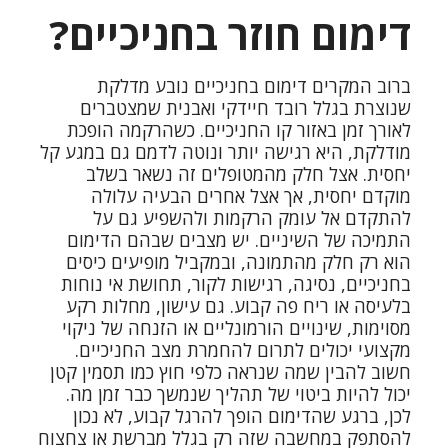
דימום חוזר בחניכיים?
ברוב המקרים דימום בחניכיים נובע מדלקת
שנוצרת בגלל רובד חיידקי ואבנית שמצטברים
לאורך זמן באזור קו החניכיים. כשהרקמה הופכת
מודלקת, היא רגישה יותר ונוטה לדמם גם במגע קל
יחסית. אצל חלק מהמטופלים זה נשאר בשלב
מוקדם יחסית, אך אצל אחרים הבעיה עלולה
להתקדם אל עומק הרקמות ולהשפיע גם על
התמיכה של השיניים. יש מצבים שבהם הדימום
הוא רק חלק מהתמונה, ובמקביל מופיעים כיסים
בחניכיים, נסיגה, רגישות לקור, תחושת אי נוחות
בלעיסה או ריח פה קבוע. גם עישון, מחלות רקע
מסוימות, שינויים הורמונליים או הזנחה של ניקוי
מקצועי יכולים לתרום להחמרת מצב החניכיים.
חשוב להבין שמה שנראה כלפי חוץ כמו תסמין קטן
יכול להיות ביטוי של תהליך שנמשך כבר זמן מה.
לכן, ברגע שהדימום הופך להרגל קבוע, לא נכון
להסתפק במחשבה שזה רק בגלל מברשת או צחצוח