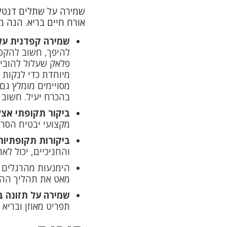
שמירה על
שתלים דנטל
אורח חיים בריא. הנה 
שמירה קפדנית על 
להיפך, חשוב להקפי
פלאק שעלול להובי
מיוחדת כדי לנקות 
מסויימים מומלץ גם
בהכרח יעיל. חשוב 
ביקור תקופתי אצל
מקצועי יבטיח הסרת 
ביקורות תקופתיות
והחניכיים, יכול ל
הימנעות מהרגלים מ
מאט את תהליך ההח
שמירה על תזונה ב
תפריט מאוזן ובריא 