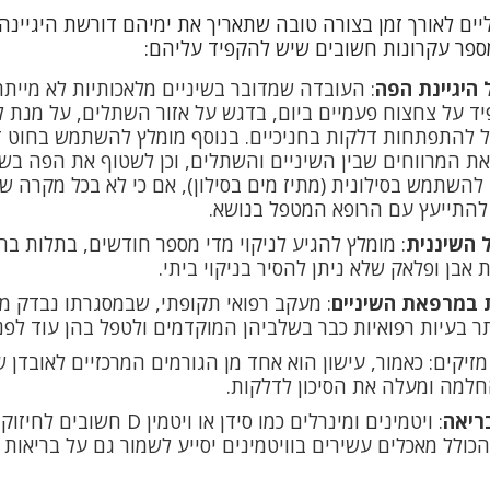
יים
לאורך זמן בצורה טובה שתאריך את ימיהם דורשת היגיינה
מספר עקרונות חשובים שיש להקפיד עליהם:
היגיינת הפה
: העובדה שמדובר בשיניים מלאכותיות לא מיית
ד על צחצוח פעמיים ביום, בדגש על אזור השתלים, על מנת 
ל להתפתחות דלקות בחניכיים. בנוסף מומלץ להשתמש בחוט ד
את המרווחים שבין השיניים והשתלים, וכן לשטוף את הפה בשט
 להשתמש בסילונית (מתיז מים בסילון), אם כי לא בכל מקרה שי
להתייעץ עם הרופא המטפל בנושא.
 השיננית
: מומלץ להגיע לניקוי מדי מספר חודשים, בתלות בה
אבן ופלאק שלא ניתן להסיר בניקוי ביתי.
 במרפאת השיניים
: מעקב רפואי תקופתי, שבמסגרתו נבדק 
אתר בעיות רפואיות כבר בשלביהן המוקדמים ולטפל בהן עוד לפ
זיקים: כאמור, עישון הוא אחד מן הגורמים המרכזיים לאובדן
למה ומעלה את הסיכון לדלקות.
ריאה
: ויטמינים ומינרלים כמו סידן או 
הכולל מאכלים עשירים בוויטמינים יסייע לשמור גם על בריאות 