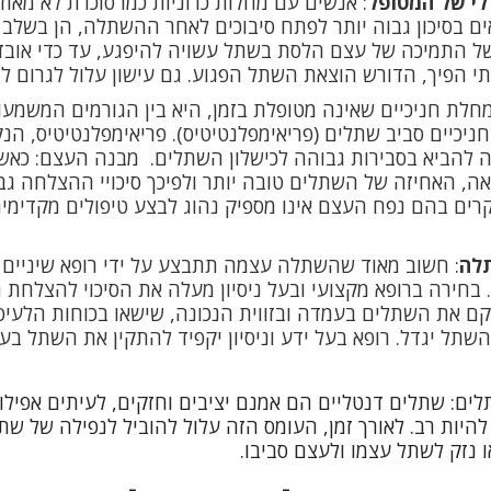
לי של המטופל
: אנשים עם מחלות כרוניות כמו סוכרת לא מאוז
אים בסיכון גבוה יותר לפתח סיבוכים לאחר ההשתלה, הן בשל
ל התמיכה של עצם הלסת בשתל עשויה להיפגע, עד כדי אובדן
י הפיך, הדורש הוצאת השתל הפגוע. גם עישון עלול לגרום ל
מחלת חניכיים שאינה מטופלת בזמן, היא בין הגורמים המשמעו
יכיים סביב שתלים (פריאימפלנטיטיס). פריאימפלנטיטיס, ה
 21, עשויה להביא בסבירות גבוהה לכישלון השתלים. מבנה העצם: כ
ה, האחיזה של השתלים טובה יותר ולפיכך סיכויי ההצלחה גבוה
רים בהם נפח העצם אינו מספיק נהוג לבצע טיפולים מקדימי
תלה
: חשוב מאוד שהשתלה עצמה תתבצע על ידי רופא שיניים מ
בחירה ברופא מקצועי ובעל ניסיון מעלה את הסיכוי להצלחת 
קם את השתלים בעמדה ובזווית הנכונה, שישאו בכוחות הלעיס
השתל יגדל. רופא בעל ידע וניסיון יקפיד להתקין את השתל ב
ם: שתלים דנטליים הם אמנם יציבים וחזקים, לעיתים אפילו י
היות רב. לאורך זמן, העומס הזה עלול להוביל ל
נפילה של שת
 נזק לשתל עצמו ולעצם סביבו.