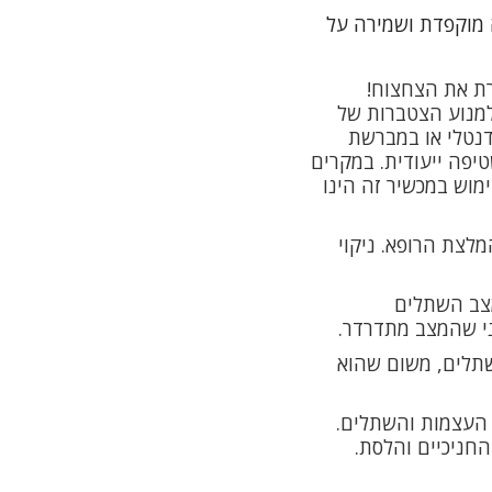
 מוקפדת ושמירה על
רת את הצחצוח!
למנוע הצטברות של
נטלי או במברשת
יפה ייעודית. במקרים
מוש במכשיר זה הינו
מלצת הרופא. ניקוי
מצב השתלים
ני שהמצב מתדרדר.
 שתלים, משום שהוא
ויטמין D חשובים לחיזוק העצמות והשתלים.
החניכיים והלסת.