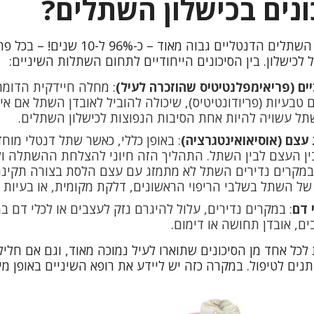
נים בכישלון השתלים?
למרות ששיעור שרידות השתלים הדנטליים גבו
 לכישלון. בין הסיכונים הייחודיים לתחום השתלות השיניים:
ים (פריאימפלנטיטיס שהוזכרה לעיל)
: מחלה חיידקית הדומ
ם טבעיות (פריודונטיטיס), שיכולה להוביל לאובדן השתל אם אי
תל עשויה להיות אחת הסיבות הנפוצות לכישלון השתלים.
עצם (אוסיאואינטגרציה)
: באופן כללי, כאשר שתל דנטלי מוח
ין העצם לבין השתל. התהליך הזה חיוני להצלחת ההשתלה ולי
במקרים נדירים השתל לא מתמזג עם עצם הלסת בצורה תקינה.
 של השתל בשלבי הריפוי הראשונים, דלקת מקומית, או בעיות ב
 דם
: במקרים נדירים, עלול להיגרם נזק לעצבים או לכלי דם
ים, אובדן תחושה או דימום.
לכל אחד מן הסיכונים שתוארו לעיל נמוכה מאוד, וגם אם חלי
ים לטיפול. במקרה כזה יש ליידע את רופא השיניים באופן מיי