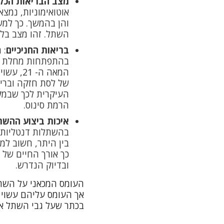
מצב הבריאות הכל
אוטואימוניות, נמצ
והן בהמשך. כך למש
השתל. זהו מצב בלת
בריאות החניכיים
: 
בהתפתחות מחלת חנ
המאה ה-
של לסת חזקה ובריא
העיקרית לכך שבמק
הרמת סינוס.
איכות ביצוע ההש
בהשתלות דנטליות. 
בין היתר, חשוב למ
כך אורך החיים של 
ובדיוק הנדרש.
העומס המכאני על השתלי
אך העומס עליהם עשוי ל
בכתר שעל גבי השתל או