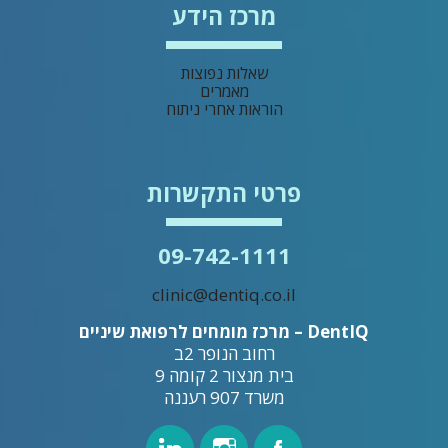
מרכז הידע
שאלות נפוצות
מאמרים
הוראות אחרי ניתוח
פרטי התקשרות
09-742-1111
clinic@dentiq.co.il
DentIQ – מרכז מומחים לרפואת שיניים
רחוב הנופר 2ב
בית מנצור 2 קומה 9
משרד 907 רעננה