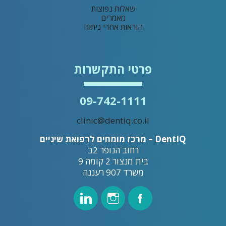
שאלות נפוצות
מאמרים
הוראות אחרי ניתוח
פרטי התקשרות
09-742-1111
clinic@dentiq.co.il
DentIQ – מרכז מומחים לרפואת שיניים
רחוב הנופר 2ב
בית מנצור 2 קומה 9
משרד 907 רעננה