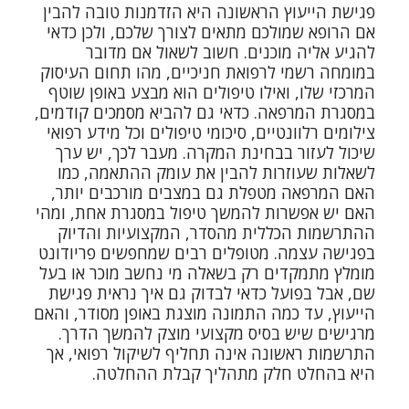
פגישת הייעוץ הראשונה היא הזדמנות טובה להבין
אם הרופא שמולכם מתאים לצורך שלכם, ולכן כדאי
להגיע אליה מוכנים. חשוב לשאול אם מדובר
במומחה רשמי לרפואת חניכיים, מהו תחום העיסוק
המרכזי שלו, ואילו טיפולים הוא מבצע באופן שוטף
במסגרת המרפאה. כדאי גם להביא מסמכים קודמים,
צילומים רלוונטיים, סיכומי טיפולים וכל מידע רפואי
שיכול לעזור בבחינת המקרה. מעבר לכך, יש ערך
לשאלות שעוזרות להבין את עומק ההתאמה, כמו
האם המרפאה מטפלת גם במצבים מורכבים יותר,
האם יש אפשרות להמשך טיפול במסגרת אחת, ומהי
ההתרשמות הכללית מהסדר, המקצועיות והדיוק
בפגישה עצמה. מטופלים רבים שמחפשים פריודונט
מומלץ מתמקדים רק בשאלה מי נחשב מוכר או בעל
שם, אבל בפועל כדאי לבדוק גם איך נראית פגישת
הייעוץ, עד כמה התמונה מוצגת באופן מסודר, והאם
מרגישים שיש בסיס מקצועי מוצק להמשך הדרך.
התרשמות ראשונה אינה תחליף לשיקול רפואי, אך
היא בהחלט חלק מתהליך קבלת ההחלטה.