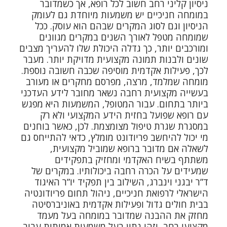
ניסיון קליני רחב חשוב לכל רופא, אך כשמדובר
במומחה חניכיים יש משמעות מיוחדת גם לעומק
הניסיון וגם לסוג המקרים שבהם הוא עוסק. ככל
שמומחה מטפל לאורך השנים במקרים מגוונים
ומורכבים יותר, כך גדלה היכולת שלו להעריך מצבים
שונים ולבנות תמונה מקצועית מדויקת יותר. מעבר
לכך, פעילות אקדמית מוסיפה שכבה חשובה נוספת.
מומחה שמלמד, מרצה, מפרסם מחקרים או מעורב
בעשייה מקצועית רחבה נשאר מחובר לידע העדכני
ביותר בתחום. עבור המטופל, המשמעות היא מפגש
עם רופא שפועל בחזית הידע המקצועי ולא רק
במסגרת שגרת טיפול מצומצמת. לכן, כאשר בוחנים
מי יכול להיחשב פריודונט מומלץ, כדאי להתייחס גם
לשאלה אם מדובר ברופא שמוביל מקצועית,
משתתף בשיח האקדמי ומחזיק בתפקידים
שמעידים על הכרה רחבה ביכולותיו. במקרים של
ד”ר יבגני וינברג, השילוב בין תפקיד יו”ר האיגוד
הישראלי לרפואת חניכיים, ניהול תחום פריודונטיה
בבית חולים גדול ופעילות אקדמית באוניברסיטה
מחזק את ההבנה שמדובר במומחה בעל מעמד
מקצועי רחב, וזהו נתון בעל משמעות אמיתית עבור