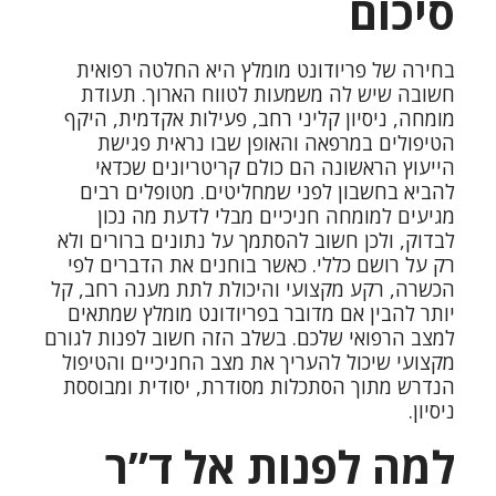
סיכום
בחירה של
פריודונט מומלץ
היא החלטה רפואית
חשובה שיש לה משמעות לטווח הארוך. תעודת
מומחה, ניסיון קליני רחב, פעילות אקדמית, היקף
הטיפולים במרפאה והאופן שבו נראית פגישת
הייעוץ הראשונה הם כולם קריטריונים שכדאי
להביא בחשבון לפני שמחליטים. מטופלים רבים
מגיעים למומחה חניכיים מבלי לדעת מה נכון
לבדוק, ולכן חשוב להסתמך על נתונים ברורים ולא
רק על רושם כללי. כאשר בוחנים את הדברים לפי
הכשרה, רקע מקצועי והיכולת לתת מענה רחב, קל
יותר להבין אם מדובר בפריודונט מומלץ שמתאים
למצב הרפואי שלכם. בשלב הזה חשוב לפנות לגורם
מקצועי שיכול להעריך את מצב החניכיים והטיפול
הנדרש מתוך הסתכלות מסודרת, יסודית ומבוססת
ניסיון.
למה לפנות אל ד”ר